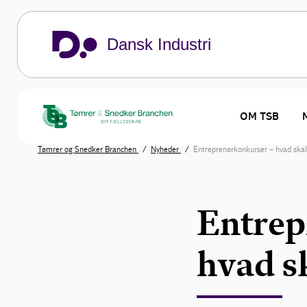
Dansk Industri
OM TSB
Tømrer og Snedker Branchen
Nyheder
Entreprenørkonkurser – hvad skal
Entrep
hvad s