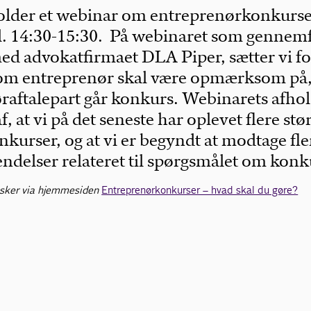
holder et webinar om entreprenørkonkurs
kl. 14:30-15:30. På webinaret som gennem
ed advokatfirmaet DLA Piper, sætter vi f
om entreprenør skal være opmærksom på,
raftalepart går konkurs. Webinarets afhol
 af, at vi på det seneste har oplevet flere stø
kurser, og at vi er begyndt at modtage fle
elser relateret til spørgsmålet om konk
t sker via hjemmesiden
Entreprenørkonkurser – hvad skal du gøre?