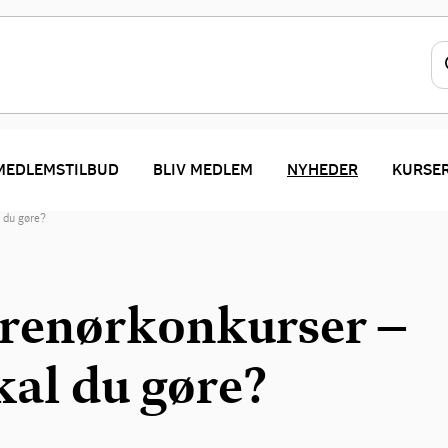
MEDLEMSTILBUD
BLIV MEDLEM
NYHEDER
KURSE
 du gøre?
renørkonkurser –
kal du gøre?