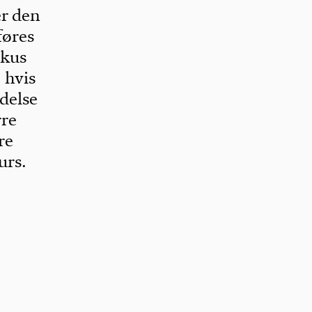
er den
føres
okus
 hvis
delse
rre
re
urs.