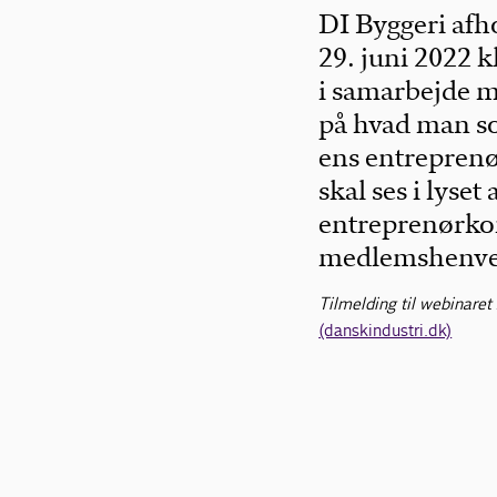
DI Byggeri af
29. juni 2022 
i samarbejde m
på hvad man s
ens entreprenø
skal ses i lyset
entreprenørkon
medlemshenvend
Tilmelding til webinare
(danskindustri.dk)