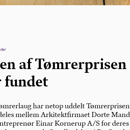
eder
en af Tømrerprisen
r fundet
mrerlaug har netop uddelt Tømrerprisen
 deles mellem Arkitektfirmaet Dorte Man
ntreprenør Einar Kornerup A/S for deres