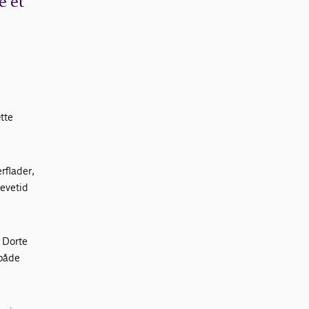
e et
tte
rflader,
levetid
. Dorte
 både