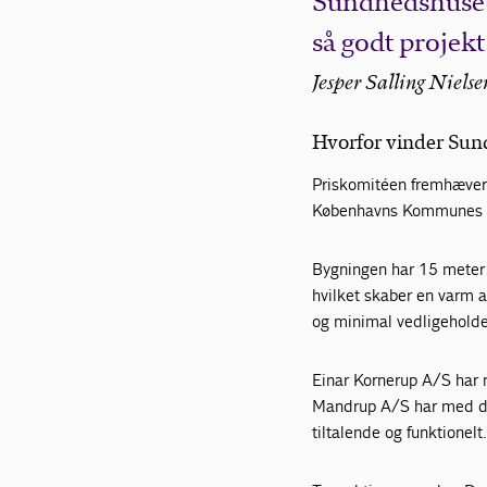
Sundhedshuset.
så godt projekt
Jesper Salling Niel
Hvorfor vinder Su
Priskomitéen fremhæver
Københavns Kommunes øns
Bygningen har 15 meter 
hvilket skaber en varm 
og minimal vedligeholde
Einar Kornerup A/S har m
Mandrup A/S har med der
tiltalende og funktionelt