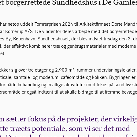
t borgerrettede Sundhedshus i De Gamles
ar netop uddelt Tømrerprisen 2024 til Arkitektfirmaet Dorte Mand
ar Kornerup A/S. De vinder for deres arbejde med det borgerretted
s By, København. Sundhedshuset, der blev indviet tirsdag den 3. 
ri, der effektivt kombinerer træ og genbrugsmaterialer med moderne
et.
kker sig over tre etager og 2.900 m², rummer undervisningslokaler,
ltisale, samtale- og møderum, caféområde og køkken. Bygningen er
 for både behandling og frivillige aktiviteter med fokus på sund livssti
sområde er også indtænt til at skulle bidrage til at fremme bevæge
 sætter fokus på de projekter, der virkeli
te træets potentiale, som vi ser det med