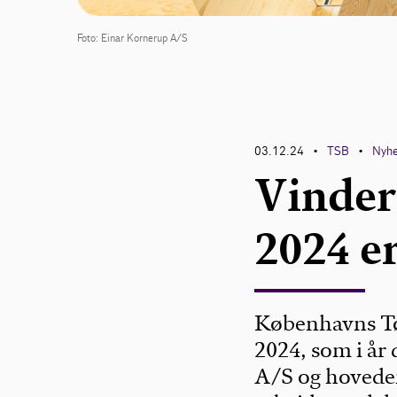
Foto: Einar Kornerup A/S
03.12.24
TSB
Nyh
•
•
Vinder
2024 e
Københavns Tø
2024, som i år
A/S og hovede