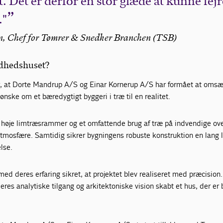
 Det er derfor en stor glæde at kunne fejr
."
sen, Chef for Tømrer & Snedker Branchen (TSB)
ndhedshuset?
, at Dorte Mandrup A/S og Einar Kornerup A/S har formået at omsæ
ke om et bæredygtigt byggeri i træ til en realitet.
høje limtræsrammer og et omfattende brug af træ på indvendige ove
atmosfære. Samtidig sikrer bygningens robuste konstruktion en lang 
lse.
ed deres erfaring sikret, at projektet blev realiseret med præcision
es analytiske tilgang og arkitektoniske vision skabt et hus, der er
.