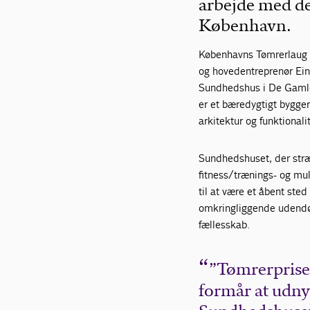
arbejde med de
København.
Københavns Tømrerlaug h
og hovedentreprenør Ein
Sundhedshus i De Gamle
er et bæredygtigt bygge
arkitektur og funktionalit
Sundhedshuset, der stræ
fitness/trænings- og mu
til at være et åbent sted
omkringliggende udendør
fællesskab.
”Tømrerprisen
formår at udnyt