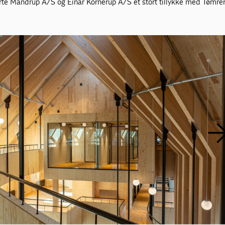
te Mandrup A/S og Einar Kornerup A/S et stort tillykke med Tømrer