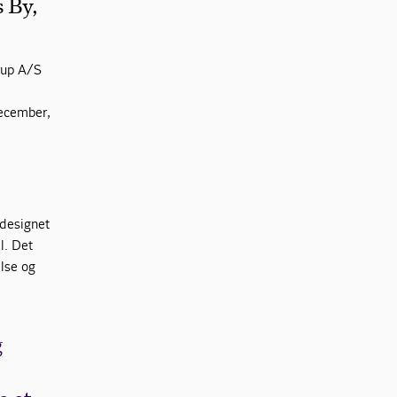
 By,
rup A/S
e
december,
 designet
l. Det
lse og
g