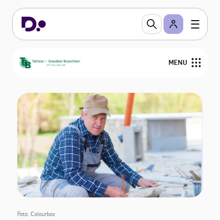
MENU
Om TSB
Medlemstilbud
Bliv medlem
Nyheder
Kurser og Gå-hjem-møder
Foto: Colourbox
Medlemmer