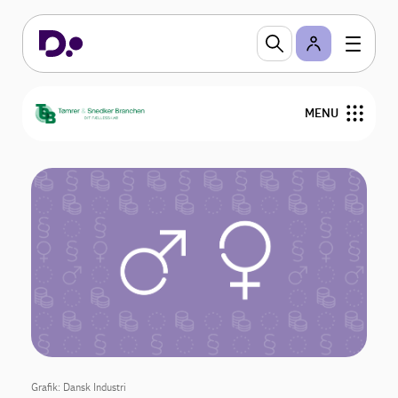
MENU
Om TSB
Medlemstilbud
Bliv medlem
Nyheder
Kurser og Gå-hjem-møder
Grafik: Dansk Industri
Medlemmer