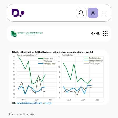
MENU
Om TSB
Medlemstilbud
Bliv medlem
Nyheder
Kurser og Gå-hjem-møder
Danmarks Statistik
Medlemmer