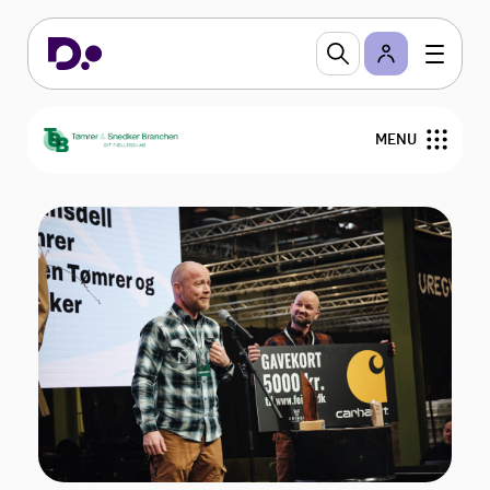
MENU
Om TSB
Medlemstilbud
Bliv medlem
Nyheder
Kurser og Gå-hjem-møder
Medlemmer