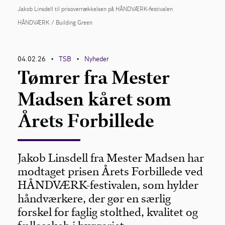
Jakob Linsdell til prisoverrækkelsen på HÅNDVÆRK-festivalen
HÅNDVÆRK / Building Green
Kontakt
04.02.26
TSB
Nyheder
•
•
Tømrer fra Mester
Madsen kåret som
Årets Forbillede
Jakob Linsdell fra Mester Madsen har
modtaget prisen Årets Forbillede ved
HÅNDVÆRK-festivalen, som hylder
håndværkere, der gør en særlig
forskel for faglig stolthed, kvalitet og