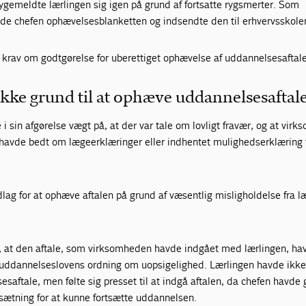
sygemeldte lærlingen sig igen på grund af fortsatte rygsmerter. Som
de chefen ophævelsesblanketten og indsendte den til erhvervsskole
r krav om godtgørelse for uberettiget ophævelse af uddannelsesaftal
 ikke grund til at ophæve uddannelsesaftal
i sin afgørelse vægt på, at der var tale om lovligt fravær, og at vir
 havde bedt om lægeerklæringer eller indhentet mulighedserklæring 
dlag for at ophæve aftalen på grund af væsentlig misligholdelse fra l
 at den aftale, som virksomheden havde indgået med lærlingen, hav
uddannelseslovens ordning om uopsigelighed. Lærlingen havde ikke
saftale, men følte sig presset til at indgå aftalen, da chefen havde g
udsætning for at kunne fortsætte uddannelsen.