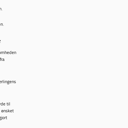
n.
en.
e
ksomheden
fra
ærlingens
de til
 ønsket
jort