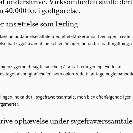
 at underskrive. Virksomheden skulle der
n 40.000 kr. i godtgørelse.
er ansættelse som lærling
lærling uddannelsesaftale med et elektrikerfirma. Lærlingen havde i
lse haft sygefravær af forskellige årsager, herunder madforgiftning, 
lingen sygemeldt sig til sin chef på sms. Lærlingen oplevede, at
v taget alvorligt af chefen, som opfordrede til at tage nogle panodil
lingen indkaldt til sygefraværssamtale, men blev efterfølgende igen
ygsmerter.
rive ophævelse under sygefraværssamtale