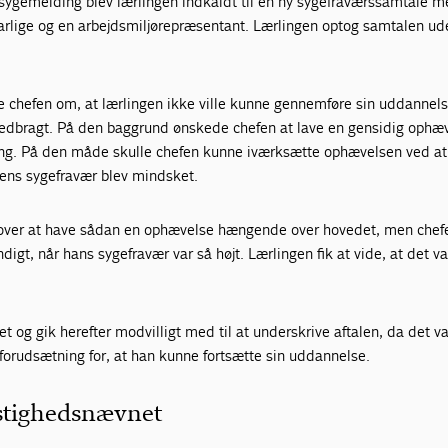
sygemelding blev lærlingen indkaldt til en ny sygefraværssamtale m
arlige og en arbejdsmiljørepræsentant. Lærlingen optog samtalen ud
e chefen om, at lærlingen ikke ville kunne gennemføre sin uddannels
nedbragt. På den baggrund ønskede chefen at lave en gensidig ophæv
ing. På den måde skulle chefen kunne iværksætte ophævelsen ved at
ngens sygefravær blev mindsket.
 over at have sådan en ophævelse hængende over hovedet, men chef
igt, når hans sygefravær var så højt. Lærlingen fik at vide, at det v
et og gik herefter modvilligt med til at underskrive aftalen, da det v
n forudsætning for, at han kunne fortsætte sin uddannelse.
istighedsnævnet