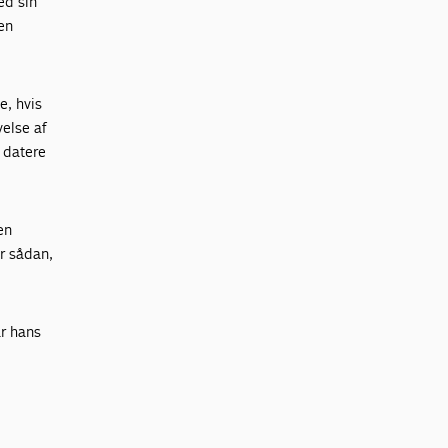
ed sin
en
e, hvis
else af
 datere
en
ar sådan,
ar hans