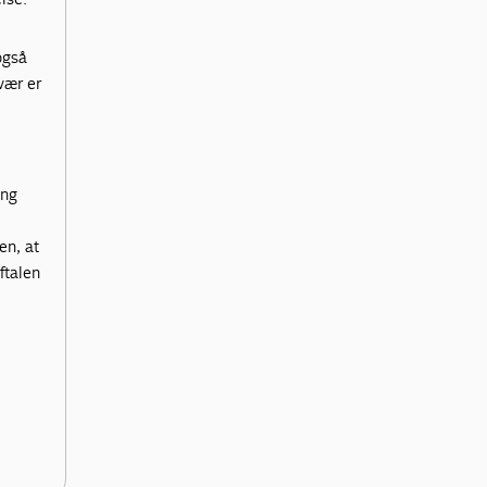
også
vær er
ing
n, at
ftalen