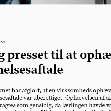
eder
 presset til at oph
elsesaftale
net har afgjort, at en virksomheds ophæv
esaftale var uberettiget. Ophævelsen af a
ragtes som gensidig, da lærlingen havde v