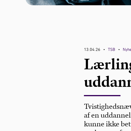
13.04.26
TSB
Nyh
•
•
Lærling
uddann
Tvistighedsnæv
af en uddannels
kunne ikke bet