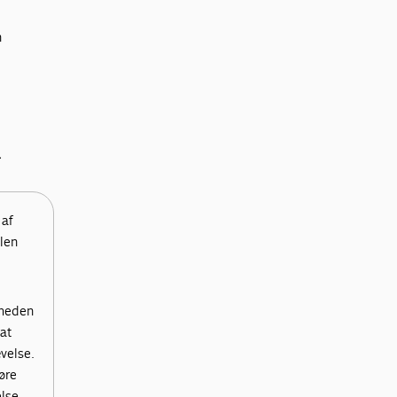
n
.
af
len
mheden
at
velse.
øre
lse.