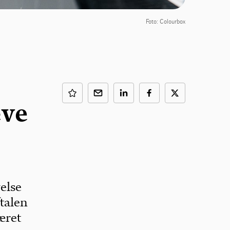
Foto: Colourbox
æve
else
ftalen
æret