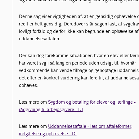
Denne sag viser vigtigheden af, at en gensidig ophævelse 
reelt er helt gensidig. Derudover slår sagen fast, at sygefra
lovligt forfald og derfor ikke kan begrunde en ophævelse af
uddannelsesaftalen.
Der kan dog forekomme situationer, hvor en elev eller lærl
har været syg i så lang en periode uden udsigt til, hvornår
vedkommende kan vende tilbage og genoptage uddannelse
det efter en konkret vurdering kan føre til, at uddannelsesa
ophæves.
Læs mere om
Sygdom og betaling for elever og lærlinge -
rådgivning til arbejdsgivere - DI
Læs mere om
Uddannelsesaftale - læs om aftaleformer,
indgåelse og ophævelse - DI