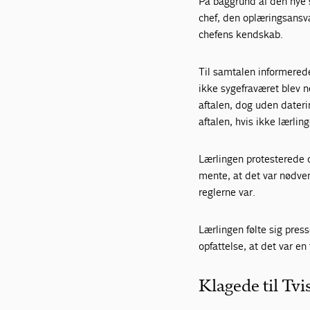
På baggrund af den nye 
chef, den oplæringsansv
chefens kendskab.
Til samtalen informered
ikke sygefraværet blev 
aftalen, dog uden dater
aftalen, hvis ikke lærli
Lærlingen protesterede
mente, at det var nødvend
reglerne var.
Lærlingen følte sig press
opfattelse, at det var e
Klagede til Tv