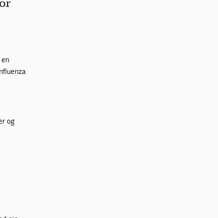
for
 en
influenza
er og