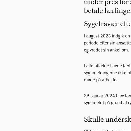
under pres for
betale lærlinge
Sygefravær eft
I august 2023 indgik en 
periode efter sin ansætte
og vredet sin ankel om.
I alle tilfælde havde lær
sygemeldingerne ikke ble
møde på arbejde.
29. januar 2024 blev lær
sygemeldt på grund af r
Skulle undersk