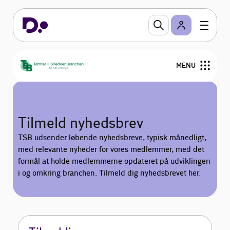
MENU
Om TSB
Tilmeld nyhedsbrev
Medlemstilbud
TSB udsender løbende nyhedsbreve, typisk månedligt,
med relevante nyheder for vores medlemmer, med det
Bliv medlem
formål at holde medlemmerne opdateret på udviklingen
i og omkring branchen. Tilmeld dig nyhedsbrevet her.
Nyheder
Kurser og Gå-hjem-møder
Medlemmer