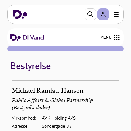
MENU
Om DI Vand
Bestyrelse
Fokusområder
Medlemsservices
Michael Ramlau-Hansen
Nyheder og arrangementer
Public Affairs & Global Partnership
(Bestyrelsesleder)
Kun for medlemmer
Virksomhed:
AVK Holding A/S
Adresse:
Søndergade 33