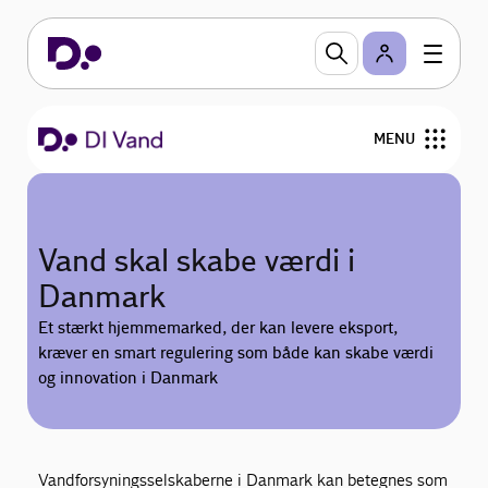
MENU
Om DI Vand
Vand skal skabe værdi i
Fokusområder
Danmark
Medlemsservices
Et stærkt hjemmemarked, der kan levere eksport,
kræver en smart regulering som både kan skabe værdi
Nyheder og arrangementer
og innovation i Danmark
Kun for medlemmer
Vandforsyningsselskaberne i Danmark kan betegnes som