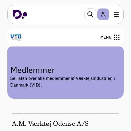
MENU
Nyheder og arrangementer
Medlemmer
Fokusområder
Se listen over alle medlemmer af Værktøjsindustrien i
Danmark (VID).
Bliv medlem
Værd at vide
Bestyrelse
A.M. Værktøj Odense A/S
Medlemmer