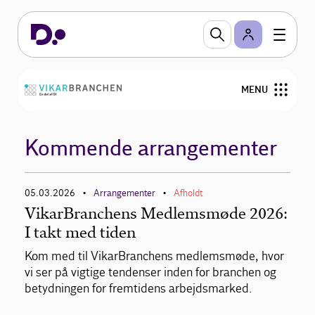
Arrangementer
Se hvilke arrangementer, webinarer og kurser som
MENU
afholdes.
Bliv medlem
Kommende arrangementer
Om VikarBranchen
05.03.2026
Arrangementer
Afholdt
•
•
Personalejura
VikarBranchens Medlemsmøde 2026:
I takt med tiden
Viden og analyser
Kom med til VikarBranchens medlemsmøde, hvor
vi ser på vigtige tendenser inden for branchen og
Arrangementer
betydningen for fremtidens arbejdsmarked.
Kontakt