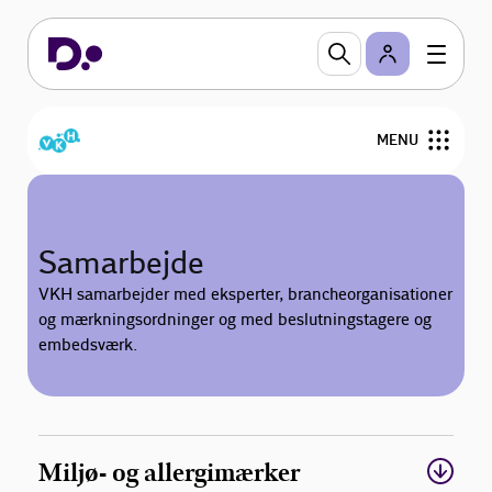
MENU
Aktuelt
Samarbejde
Cases
VKH samarbejder med eksperter, brancheorganisationer
og mærkningsordninger og med beslutningstagere og
Medlemmer
embedsværk.
Bestyrelse
Om VKH
Miljø- og allergimærker
Bliv medlem