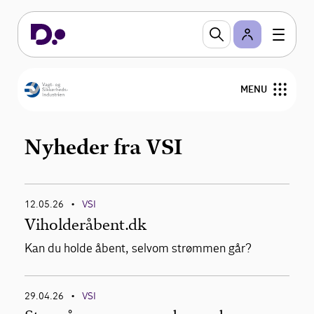
Nyheder og analyser
Hold dig orienteret om, hvad der rører sig i Vagt -
og Sikkerhedsindustrien.
MENU
Følg os på LinkedIn
Om VSI
Nyheder fra VSI
Bliv medlem
12.05.26
VSI
Nyheder og analyser
•
Viholderåbent.dk
Personalejura
Kan du holde åbent, selvom strømmen går?
Arrangementer
29.04.26
VSI
•
Kontakt