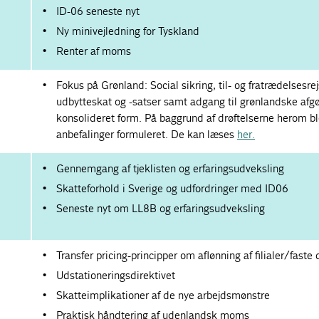
ID-06 seneste nyt
Ny minivejledning for Tyskland
Renter af moms
Fokus på Grønland: Social sikring, til- og fratrædelsesr
udbytteskat og -satser samt adgang til grønlandske afgø
konsolideret form. På baggrund af drøftelserne herom b
anbefalinger formuleret. De kan læses
her.
21
Gennemgang af tjeklisten og erfaringsudveksling
Skatteforhold i Sverige og udfordringer med ID06
Seneste nyt om LL8B og erfaringsudveksling
Transfer pricing-principper om aflønning af filialer/faste 
Udstationeringsdirektivet
Skatteimplikationer af de nye arbejdsmønstre
Praktisk håndtering af udenlandsk moms