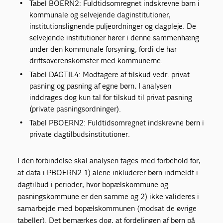
Tabel BOERN2: Fuldtidsomregnet indskrevne børn i
kommunale og selvejende daginstitutioner,
institutionslignende puljeordninger og dagpleje. De
selvejende institutioner hører i denne sammenhæng
under den kommunale forsyning, fordi de har
driftsoverenskomster med kommunerne.
Tabel DAGTIL4: Modtagere af tilskud vedr. privat
pasning og pasning af egne børn
.
I analysen
inddrages dog kun tal for tilskud til privat pasning
(private pasningsordninger).
Tabel PBOERN2: Fuldtidsomregnet indskrevne børn i
private dagtilbudsinstitutioner.
I den forbindelse skal analysen tages med forbehold for,
at data i PBOERN2 1) alene inkluderer børn indmeldt i
dagtilbud i perioder, hvor bopælskommune og
pasningskommune er den samme og 2) ikke valideres i
samarbejde med bopælskommunen (modsat de øvrige
tabeller). Det bemærkes dog, at fordelingen af børn på