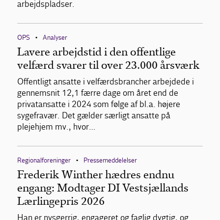
arbejdspladser.
OPS
Analyser
•
Lavere arbejdstid i den offentlige
velfærd svarer til over 23.000 årsværk
Offentligt ansatte i velfærdsbrancher arbejdede i
gennemsnit 12,1 færre dage om året end de
privatansatte i 2024 som følge af bl.a. højere
sygefravær. Det gælder særligt ansatte på
plejehjem mv., hvor…
Regionalforeninger
Pressemeddelelser
•
Frederik Winther hædres endnu
engang: Modtager DI Vestsjællands
Lærlingepris 2026
Han er nysgerrig, engageret og faglig dygtig, og