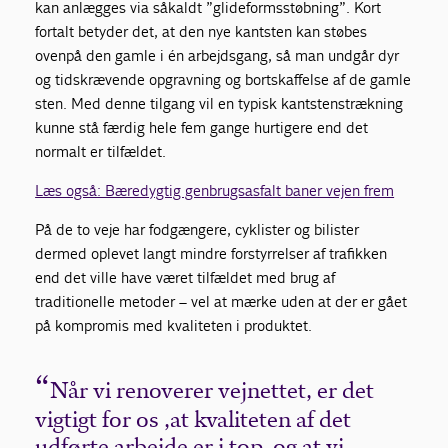
kan anlægges via såkaldt ”glideformsstøbning”. Kort
fortalt betyder det, at den nye kantsten kan støbes
ovenpå den gamle i én arbejdsgang, så man undgår dyr
og tidskrævende opgravning og bortskaffelse af de gamle
sten. Med denne tilgang vil en typisk kantstenstrækning
kunne stå færdig hele fem gange hurtigere end det
normalt er tilfældet.
Læs også: Bæredygtig genbrugsasfalt baner vejen frem
På de to veje har fodgængere, cyklister og bilister
dermed oplevet langt mindre forstyrrelser af trafikken
end det ville have været tilfældet med brug af
traditionelle metoder – vel at mærke uden at der er gået
på kompromis med kvaliteten i produktet.
Når vi renoverer vejnettet, er det
vigtigt for os ,at kvaliteten af det
udførte arbejde er i top, og at vi