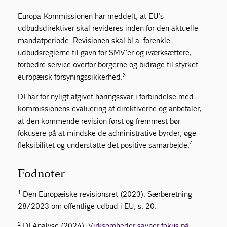
Europa-Kommissionen har meddelt, at EU’s
udbudsdirektiver skal revideres inden for den aktuelle
mandatperiode. Revisionen skal bl.a. forenkle
udbudsreglerne til gavn for SMV’er og iværksættere,
forbedre service overfor borgerne og bidrage til styrket
3
europæisk forsyningssikkerhed.
DI har for nyligt afgivet høringssvar i forbindelse med
kommissionens evaluering af direktiverne og anbefaler,
at den kommende revision først og fremmest bør
fokusere på at mindske de administrative byrder, øge
4
fleksibilitet og understøtte det positive samarbejde.
Fodnoter
1
Den Europæiske revisionsret (2023). Særberetning
28/2023 om offentlige udbud i EU, s. 20.
2
DI Analyse (2024).
Virksomheder savner fokus på