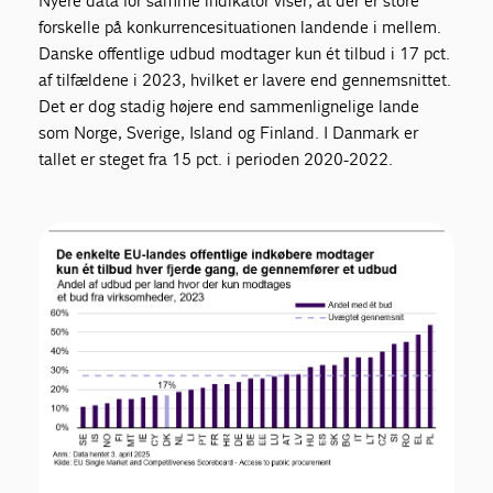
Nyere data for samme indikator viser, at der er store
forskelle på konkurrencesituationen landende i mellem.
Danske offentlige udbud modtager kun ét tilbud i 17 pct.
af tilfældene i 2023, hvilket er lavere end gennemsnittet.
Det er dog stadig højere end sammenlignelige lande
som Norge, Sverige, Island og Finland. I Danmark er
tallet er steget fra 15 pct. i perioden 2020-2022.