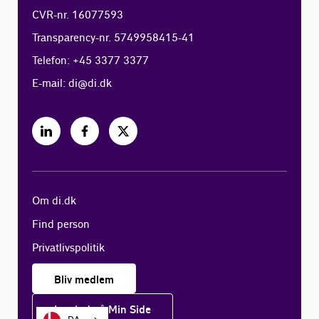
CVR-nr. 16077593
Transparency-nr. 5749958415-41
Telefon: +45 3377 3377
E-mail:
di@di.dk
Om di.dk
Find person
Privatlivspolitik
Bliv medlem
Log ind på Min Side