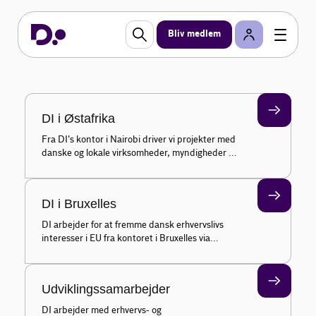
samarbejder
Bliv medlem
DI arbejder for at styrke danske virksomheders
positioner i en global verden i konstant forandring.
Derfor samarbejder vi med organisationer på tværs
i hele verden.
DI i Østafrika
Fra DI's kontor i Nairobi driver vi projekter med
danske og lokale virksomheder, myndigheder og
erhvervsorganisationer i Østafrika. Vores viden
og netværk står altid til rådighed for vores
medlemmer.
DI i Bruxelles
DI arbejder for at fremme dansk erhvervslivs
interesser i EU fra kontoret i Bruxelles via
lovforslag og politisk interessevaretagelse. Bliv
klogere på hvordan vi hjælper din virksomhed.
Udviklingssamarbejder
DI arbejder med erhvervs- og