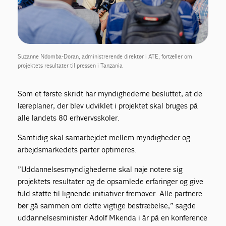
Suzanne Ndomba-Doran, administrerende direktør i ATE, fortæller om
projektets resultater til pressen i Tanzania
Som et første skridt har myndighederne besluttet, at de
læreplaner, der blev udviklet i projektet skal bruges på
alle landets 80 erhvervsskoler.
Samtidig skal samarbejdet mellem myndigheder og
arbejdsmarkedets parter optimeres.
”Uddannelsesmyndighederne skal nøje notere sig
projektets resultater og de opsamlede erfaringer og give
fuld støtte til lignende initiativer fremover. Alle partnere
bør gå sammen om dette vigtige bestræbelse,” sagde
uddannelsesminister Adolf Mkenda i år på en konference