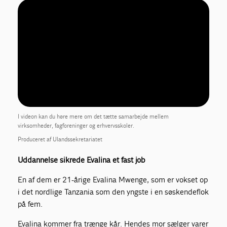
I videon kan du høre mere om det tætte samarbejde mellem
virksomheder, fagforeninger og erhvervsskoler.
Produceret af Ulandssekretariatet
Uddannelse sikrede Evalina et fast job
En af dem er 21-årige Evalina Mwenge, som er vokset op
i det nordlige Tanzania som den yngste i en søskendeflok
på fem.
Evalina kommer fra trænge kår. Hendes mor sælger varer