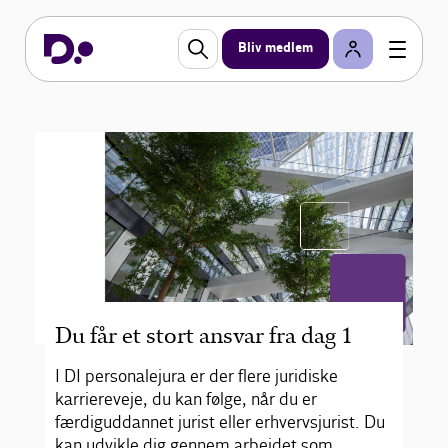
erhvervsjurister og konsulenter danske
virksomheder inden for arbejds- og ansættelsesret
– nogle områder, hvor DI er frontløbere på
Bliv medlem
faglighed.
Se ledige stillinger
Du får et stort ansvar fra dag 1
I DI personalejura er der flere juridiske
karriereveje, du kan følge, når du er
færdiguddannet jurist eller erhvervsjurist. Du
kan udvikle dig gennem arbejdet som