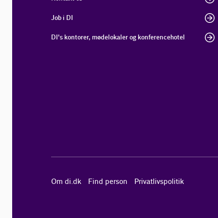
Job i DI
DI's kontorer, mødelokaler og konferencehotel
Om di.dk
Find person
Privatlivspolitik