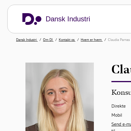
Dansk Industri
Dansk Industri
Om DI
Kontakt os
Hvem er hvem
Claudia Parnas
Cla
Konsu
Direkte
Mobil
Send e-ma
til