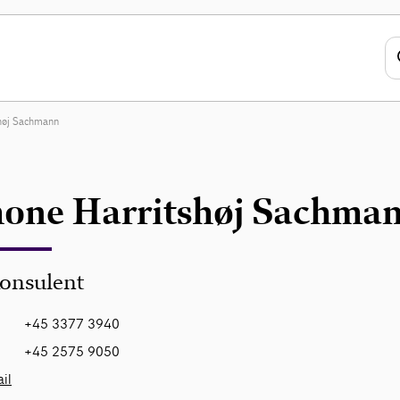
høj Sachmann
one Harritshøj Sachma
onsulent
+45 3377 3940
+45 2575 9050
il