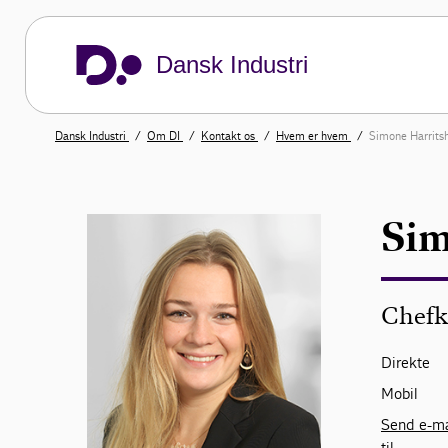
Dansk Industri
Dansk Industri
Om DI
Kontakt os
Hvem er hvem
Simone Harrits
Sim
Chefk
Direkte
Mobil
Send e-ma
til