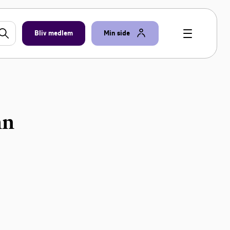
Bliv medlem
Min side
nn