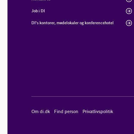
Job i DI
DI's kontorer, mødelokaler og konferencehotel
Om di.dk
Find person
Privatlivspolitik