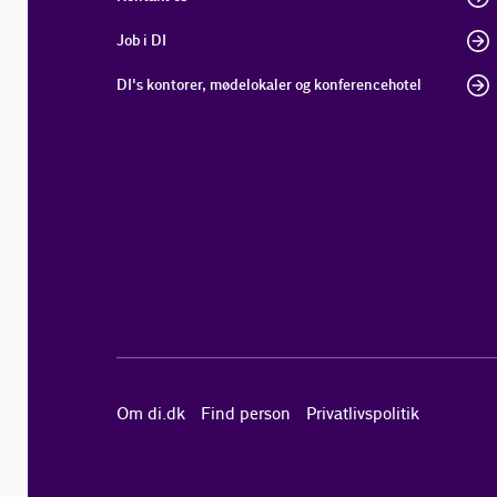
Job i DI
DI's kontorer, mødelokaler og konferencehotel
Om di.dk
Find person
Privatlivspolitik