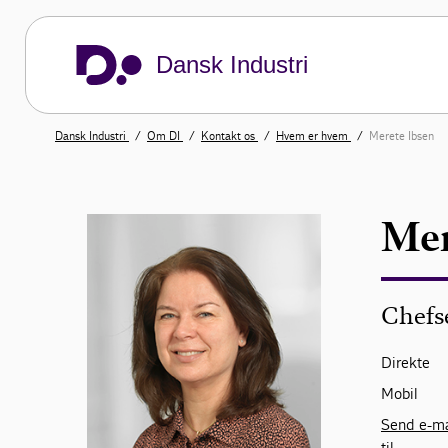
Dansk Industri
Dansk Industri
Om DI
Kontakt os
Hvem er hvem
Merete Ibsen
Mer
Chefs
Direkte
Mobil
Send e-ma
til