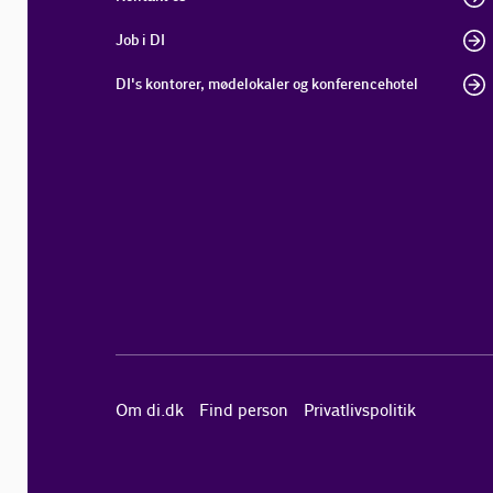
Job i DI
DI's kontorer, mødelokaler og konferencehotel
Om di.dk
Find person
Privatlivspolitik