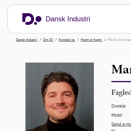
Dansk Industri
Dansk Industri
Om DI
Kontakt os
Hvem er hvem
Martin Simonse
Mar
Fagled
Direkte
Mobil
Send e-ma
til