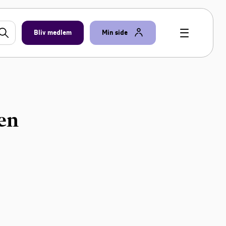
Bliv medlem
Min side
en