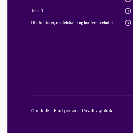
Job i DI
DI's kontorer, mødelokaler og konferencehotel
Om di.dk
Find person
Privatlivspolitik