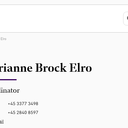
 Elro
ianne Brock Elro
inator
+45 3377 3498
+45 2840 8597
il