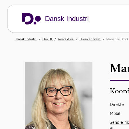
Dansk Industri
Dansk Industri
Om DI
Kontakt os
Hvem er hvem
Marianne Brock
Mar
Koord
Direkte
Mobil
Send e-ma
til