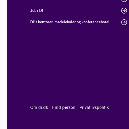
Job i DI
DI's kontorer, mødelokaler og konferencehotel
Om di.dk
Find person
Privatlivspolitik