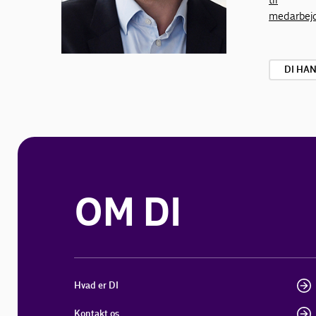
medarbej
DI HA
OM DI
Hvad er DI
Kontakt os