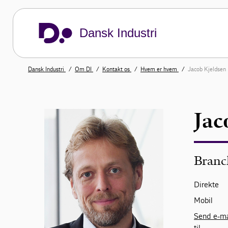
Dansk Industri
Dansk Industri
Om DI
Kontakt os
Hvem er hvem
Jacob Kjeldsen
Jac
Branc
Direkte
Mobil
Send e-ma
til