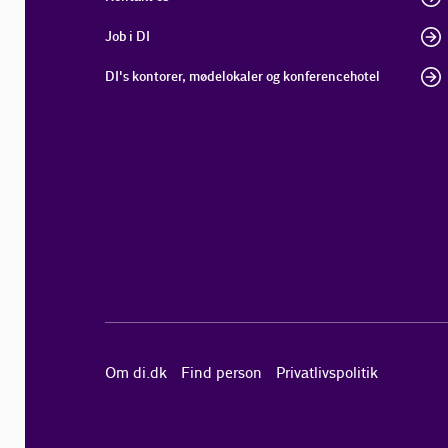
Job i DI
DI's kontorer, mødelokaler og konferencehotel
Om di.dk
Find person
Privatlivspolitik