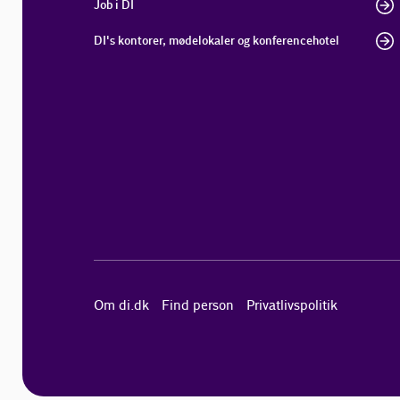
Job i DI
DI's kontorer, mødelokaler og konferencehotel
Om di.dk
Find person
Privatlivspolitik