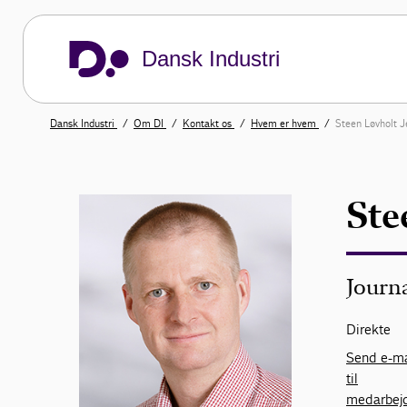
Dansk Industri
Dansk Industri
Om DI
Kontakt os
Hvem er hvem
Steen Løvholt 
Ste
Journa
Direkte
Send e-ma
til
medarbej