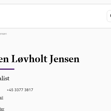
Jensen
en Løvholt Jensen
list
+45 3377 3817
il
der