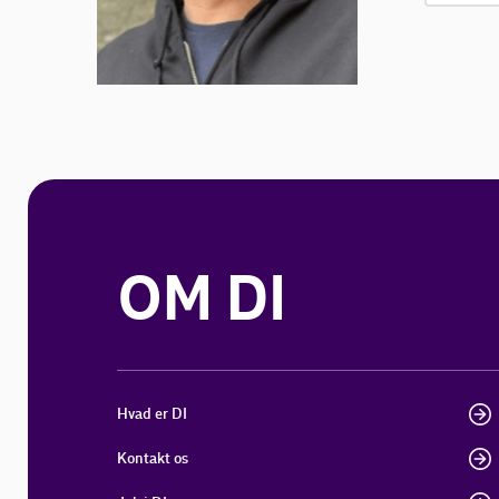
OM DI
Hvad er DI
Kontakt os