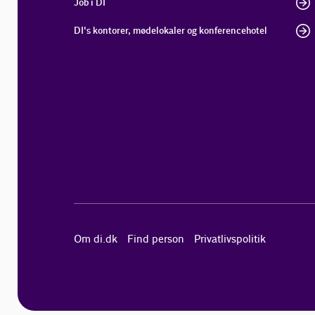
Job i DI
DI's kontorer, mødelokaler og konferencehotel
Om di.dk
Find person
Privatlivspolitik