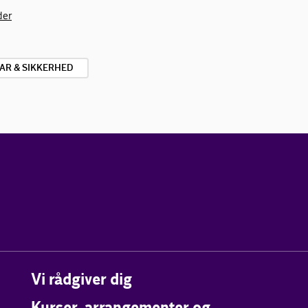
der
AR & SIKKERHED
Vi rådgiver dig