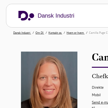
Dansk Industri
Dansk Industri
Om DI
Kontakt os
Hvem er hvem
Camilla Puge 
Cam
Chefk
Direkte
Mobil
Send e-ma
til