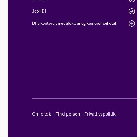
Job i DI
DI's kontorer, mødelokaler og konferencehotel
Om di.dk
Find person
Privatlivspolitik