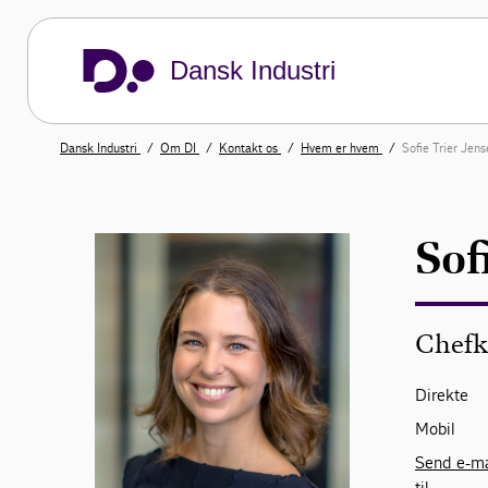
Dansk Industri
Dansk Industri
Om DI
Kontakt os
Hvem er hvem
Sofie Trier Jen
Sof
Chefk
Direkte
Mobil
Send e-ma
til