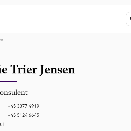
sen
ie Trier Jensen
onsulent
+45 3377 4919
+45 5124 6645
il