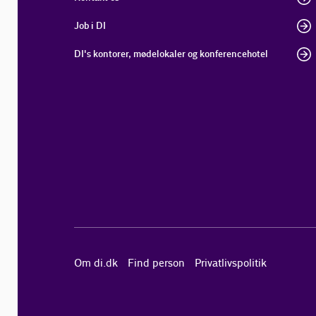
Job i DI
DI's kontorer, mødelokaler og konferencehotel
Om di.dk
Find person
Privatlivspolitik