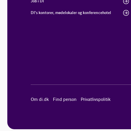
Job i DI
DI's kontorer, mødelokaler og konferencehotel
Om di.dk
Find person
Privatlivspolitik