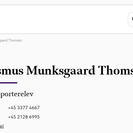
gaard Thomsen
smus Munksgaard Thom
pporterelev
+45 3377 4667
+45 2128 6995
il