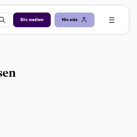
Bliv medlem
Min side
sen