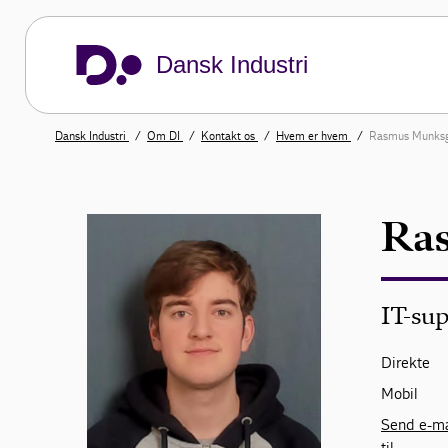
Dansk Industri
Dansk Industri
Om DI
Kontakt os
Hvem er hvem
Rasmus Munks
Ra
IT-su
Direkte
Mobil
Send e-ma
til