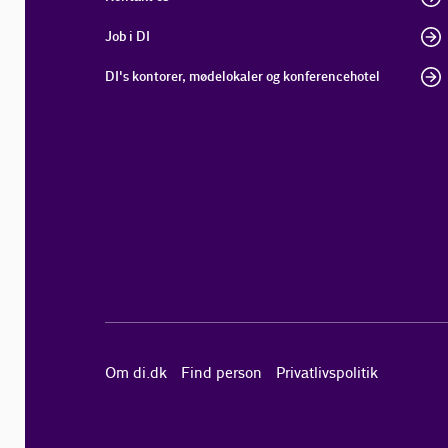
Job i DI
DI's kontorer, mødelokaler og konferencehotel
Om di.dk
Find person
Privatlivspolitik