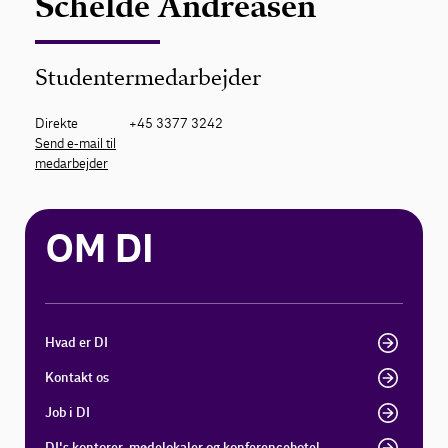
Schelde Andreasen
Studentermedarbejder
Direkte
+45 3377 3242
Send e-mail til
medarbejder
OM DI
Hvad er DI
Kontakt os
Job i DI
DI's kontorer, mødelokaler og konferencehotel