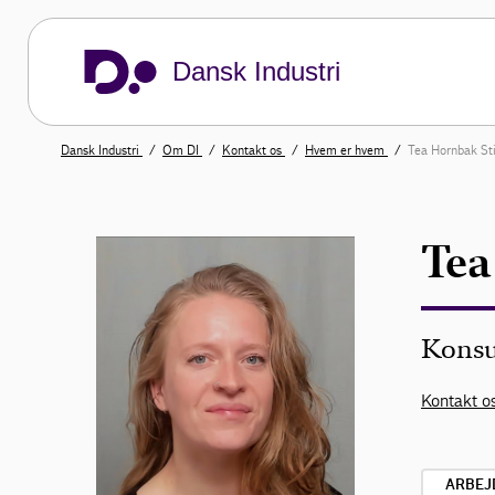
Dansk Industri
Dansk Industri
Om DI
Kontakt os
Hvem er hvem
Tea Hornbak Sti
Tea
Konsu
Kontakt os
ARBEJ