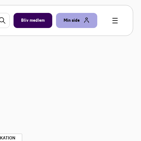
Bliv medlem
Min side
IKATION