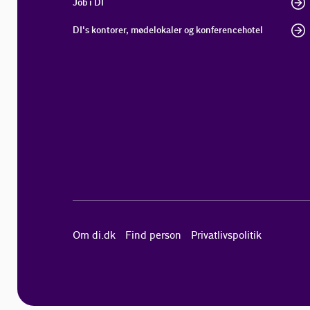
Job i DI
DI's kontorer, mødelokaler og konferencehotel
Om di.dk
Find person
Privatlivspolitik