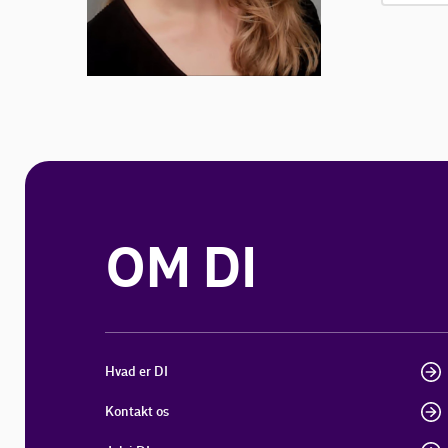
OM DI
Hvad er DI
Kontakt os