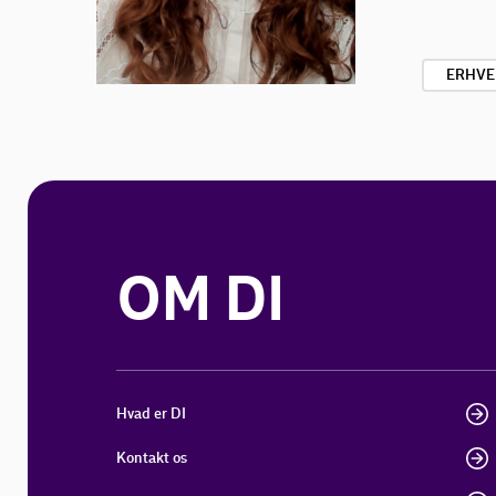
ERHVE
OM DI
Hvad er DI
Kontakt os