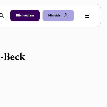
Bliv medlem
Min side
-Beck