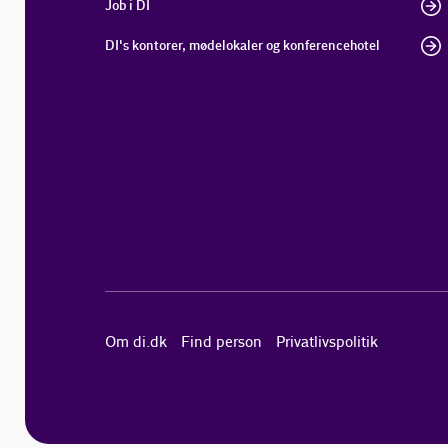
Job i DI
DI's kontorer, mødelokaler og konferencehotel
Om di.dk
Find person
Privatlivspolitik