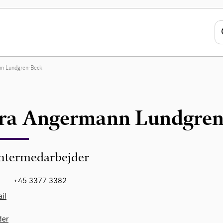
nn Lundgren-Beck
ra Angermann Lundgren
ntermedarbejder
+45 3377 3382
il
der