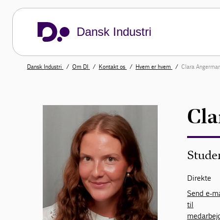
Dansk Industri
Dansk Industri
Om DI
Kontakt os
Hvem er hvem
Clara Angerma
Cla
Stude
Direkte
Send e-ma
til
medarbej