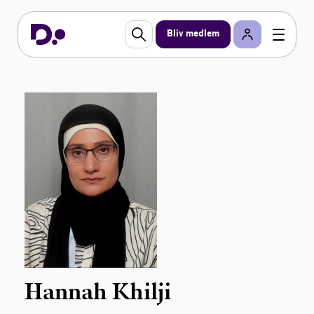
Bliv medlem
Hannah Khilji