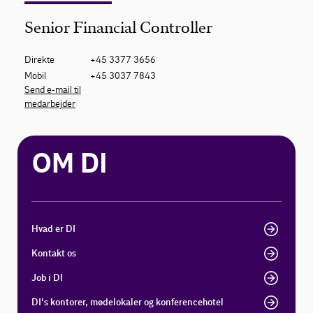
Senior Financial Controller
Direkte
+45 3377 3656
Mobil
+45 3037 7843
Send e-mail til
medarbejder
OM DI
Hvad er DI
Kontakt os
Job i DI
DI's kontorer, mødelokaler og konferencehotel