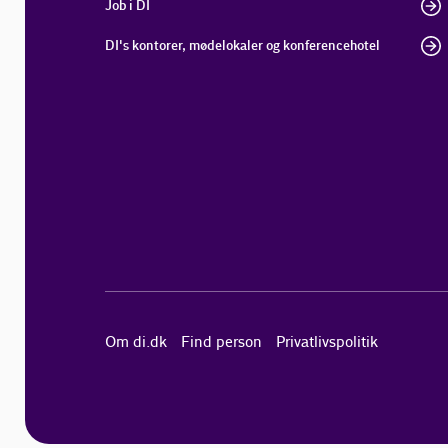
Job i DI
DI's kontorer, mødelokaler og konferencehotel
Om di.dk
Find person
Privatlivspolitik