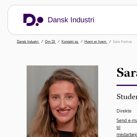
Dansk Industri
Dansk Industri
Om DI
Kontakt os
Hvem er hvem
Sara Kistrup
Sar
Stude
Direkte
Send e-ma
til
medarbej