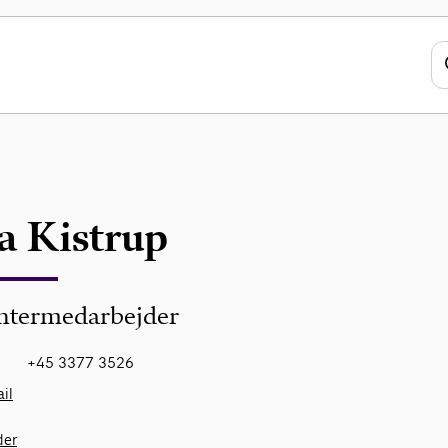
a Kistrup
ntermedarbejder
+45 3377 3526
il
der