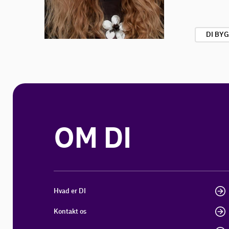
DI BY
OM DI
Hvad er DI
Kontakt os