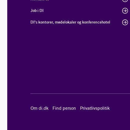
Job i DI
DI's kontorer, mødelokaler og konferencehotel
Om di.dk
Find person
Privatlivspolitik