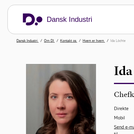
Dansk Industri
Dansk Industri
Om DI
Kontakt os
Hvem er hvem
Ida Löchte
Ida
Chefk
Direkte
Mobil
Send e-ma
til