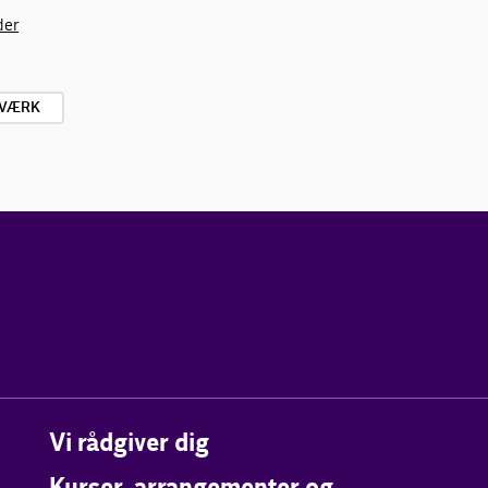
der
TVÆRK
Vi rådgiver dig