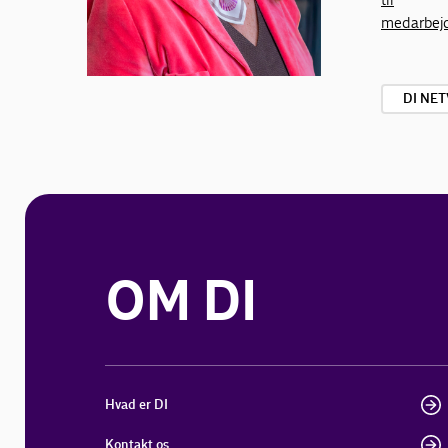
medarbej
DI NE
OM DI
Hvad er DI
Kontakt os