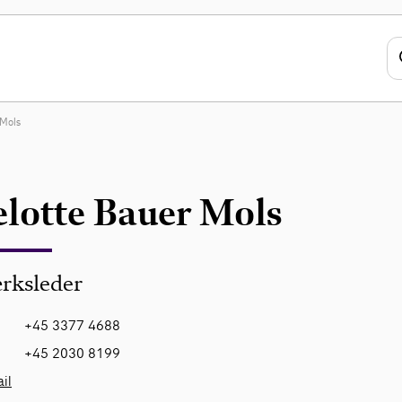
 Mols
elotte Bauer Mols
rksleder
+45 3377 4688
+45 2030 8199
il