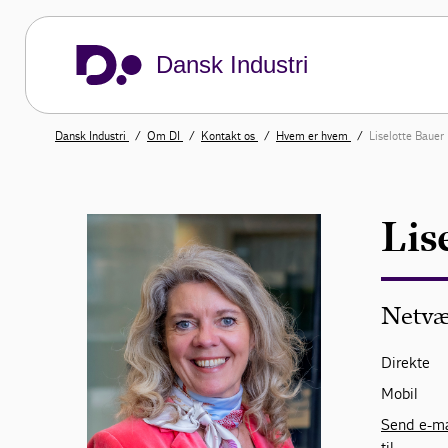
Dansk Industri
Dansk Industri
Om DI
Kontakt os
Hvem er hvem
Liselotte Bauer
Lis
Netvæ
Direkte
Mobil
Send e-ma
til