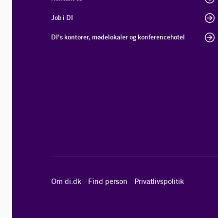
Job i DI
DI's kontorer, mødelokaler og konferencehotel
Om di.dk
Find person
Privatlivspolitik