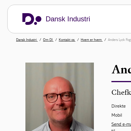
Dansk Industri
Dansk Industri
Om DI
Kontakt os
Hvem er hvem
Anders Lyck Fog
And
Chefk
Direkte
Mobil
Send e-ma
til