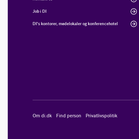
Job i DI
DI's kontorer, mødelokaler og konferencehotel
Om di.dk
Find person
Privatlivspolitik