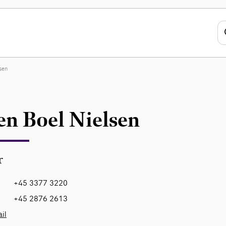
sen
en Boel Nielsen
r
+45 3377 3220
+45 2876 2613
il