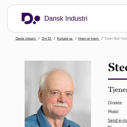
Dansk Industri
Dansk Industri
Om DI
Kontakt os
Hvem er hvem
Steen Boel Niel
Ste
Tjene
Direkte
Mobil
Send e-ma
til