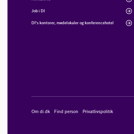
Job i DI
DI's kontorer, mødelokaler og konferencehotel
Om di.dk
Find person
Privatlivspolitik