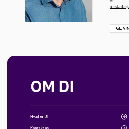
medarbej
GL. V
OM DI
Hvad er DI
Kontakt os