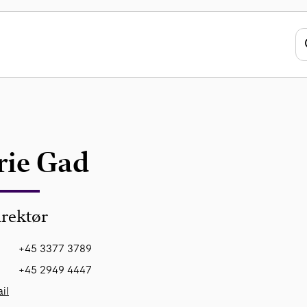
ie Gad
irektør
+45 3377 3789
+45 2949 4447
il