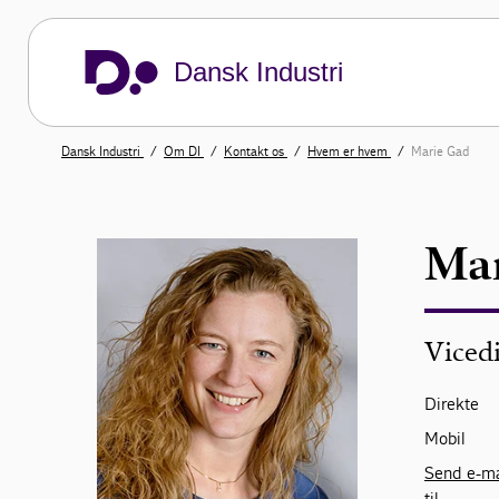
Dansk Industri
Dansk Industri
Om DI
Kontakt os
Hvem er hvem
Marie Gad
Mar
Viced
Direkte
Mobil
Send e-ma
til