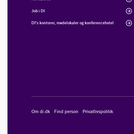
Job i DI
DI's kontorer, mødelokaler og konferencehotel
Om di.dk
Find person
Privatlivspolitik