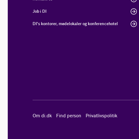
Job i DI
DI's kontorer, mødelokaler og konferencehotel
Om di.dk
Find person
Privatlivspolitik