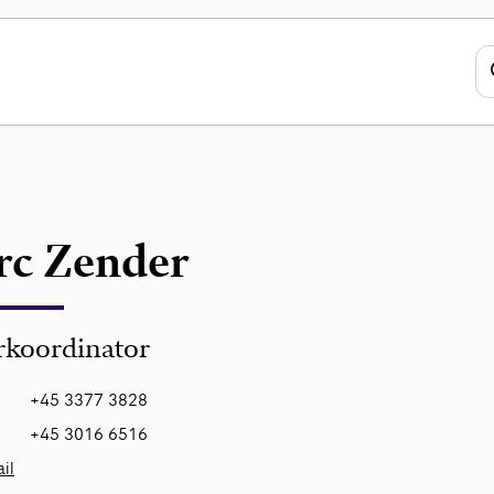
c Zender
rkoordinator
+45 3377 3828
+45 3016 6516
il