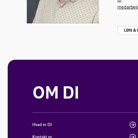
medarbej
LØN &
OM DI
Hvad er DI
Kontakt os