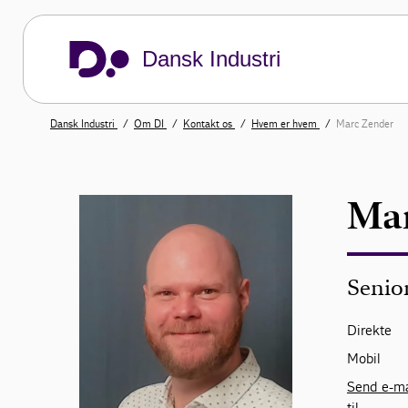
Dansk Industri
Dansk Industri
Om DI
Kontakt os
Hvem er hvem
Marc Zender
Mar
Senio
Direkte
Mobil
Send e-ma
til