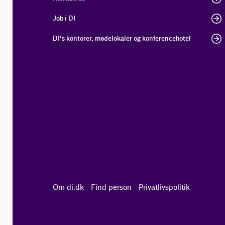
Job i DI
DI's kontorer, mødelokaler og konferencehotel
Om di.dk
Find person
Privatlivspolitik