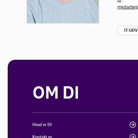
medarbej
IT-UD
OM DI
Hvad er DI
Kontakt os