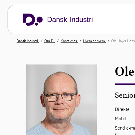
Dansk Industri
Dansk Industri
Om DI
Kontakt os
Hvem er hvem
Ole Høyer Hans
Ole
Senior
Direkte
Mobil
Send e-ma
til