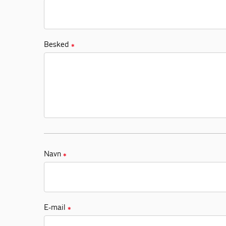
Besked
✱
Navn
✱
E-mail
✱