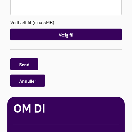
Vedhæft fil (max 5MB)
Vælg fil
Send
Annuller
OM DI