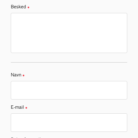
Besked
✱
Navn
✱
E-mail
✱