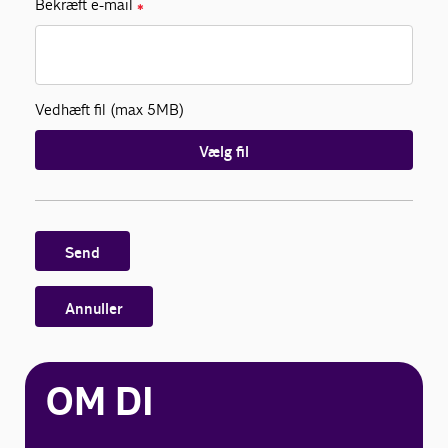
Bekræft e-mail
✱
Vedhæft fil (max 5MB)
Vælg fil
Send
Annuller
OM DI